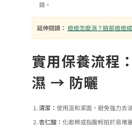
類。
延伸閱讀：
痘痘怎麼消？臉部痘痘
實用保養流程：清
濕 → 防曬
清潔：
使用溫和潔面，避免強力去
杏仁酸：
化妝棉或指腹輕拍於易堵塞