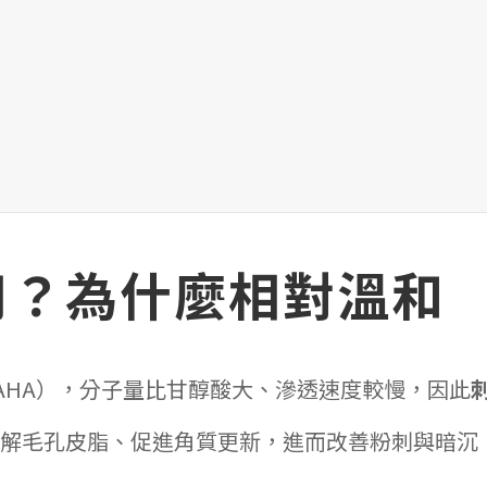
用？為什麼相對溫和
果酸（AHA），分子量比甘醇酸大、滲透速度較慢，因此
解毛孔皮脂、促進角質更新，進而改善粉刺與暗沉