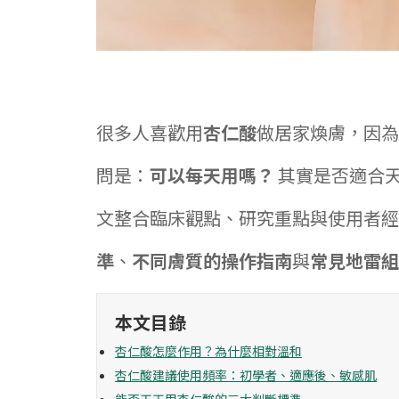
很多人喜歡用
杏仁酸
做居家煥膚，因為
問是：
可以每天用嗎？
其實是否適合
文整合臨床觀點、研究重點與使用者經
準
、
不同膚質的操作指南
與
常見地雷組
本文目錄
杏仁酸怎麼作用？為什麼相對溫和
杏仁酸建議使用頻率：初學者、適應後、敏感肌