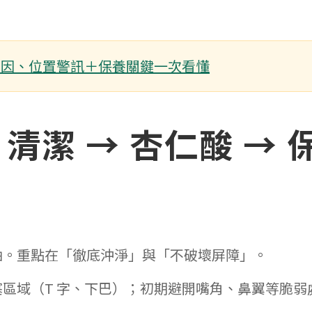
成因、位置警訊＋保養關鍵一次看懂
潔 → 杏仁酸 → 
油。重點在「徹底沖淨」與「不破壞屏障」。
區域（T 字、下巴）；初期避開嘴角、鼻翼等脆弱