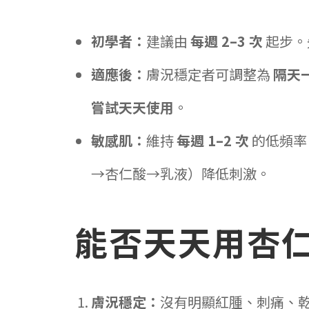
初學者：
建議由
每週 2–3 次
起步。
適應後：
膚況穩定者可調整為
隔天
嘗試天天使用
。
敏感肌：
維持
每週 1–2 次
的低頻率
→杏仁酸→乳液）降低刺激。
能否天天用杏
膚況穩定：
沒有明顯紅腫、刺痛、