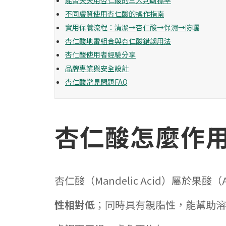
能否天天用杏仁酸的三大判斷標準
不同膚質使用杏仁酸的操作指南
實用保養流程：清潔→杏仁酸→保濕→防曬
杏仁酸地雷組合與杏仁酸錯誤用法
杏仁酸使用者經驗分享
品牌專業與安全設計
杏仁酸常見問題FAQ
杏仁酸怎麼作
杏仁酸（Mandelic Acid）屬於
性相對低
；同時具有親脂性，能幫助溶