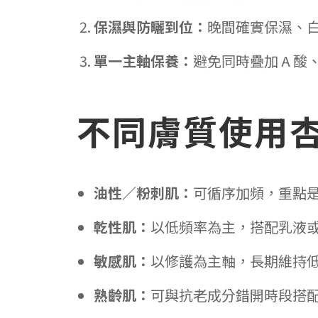
保濕與防曬到位：
晚間確實保濕、
單一主軸保養：
避免同時疊加 A 
不同膚質使用
油性／粉刺肌：
可循序加頻，重點
乾性肌：
以低頻率為主，搭配乳液
敏感肌：
以修護為主軸，長期維持
熟齡肌：
可與抗老成分錯開時段搭