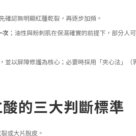
先確認無明顯紅腫乾裂，再逐步加頻。
一次
；油性與粉刺肌在保濕確實的前提下，部分人可
，並以屏障修護為核心；必要時採用「夾心法」（
仁酸的三大判斷標準
乾裂或大片脫皮。