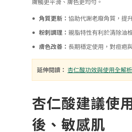
膚觸更平滑、膚色更均勻。
角質更新：
協助代謝老廢角質，提
粉刺調理：
親脂特性有利於清除油
膚色改善：
長期穩定使用，對痘疤
延伸閱讀：
杏仁酸功效與使用全解
杏仁酸建議使
後、敏感肌