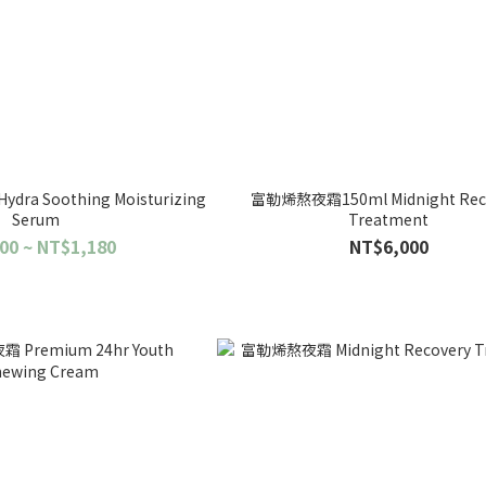
a Soothing Moisturizing
富勒烯熬夜霜150ml Midnight Rec
Serum
Treatment
00 ~ NT$1,180
NT$6,000