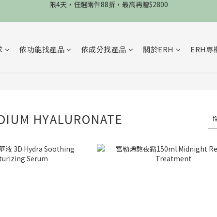
限4天，任選兩件88折，最高再贈$2800
限時物理性防曬，一件免運
加入會員立德$100購物金
求
依功能找產品
依成分找產品
關於ERH
ERH專
限4天，任選兩件88折，最高再贈$2800
IUM HYALURONATE