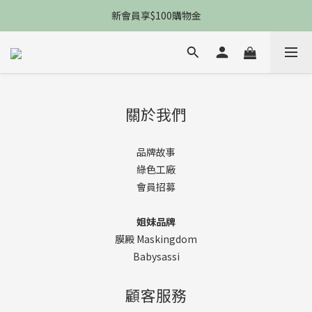
限時一件免運，5P防曬防黑防老防細紋
新會員享$100購物金
限時一件免運，5P防曬防黑防老防細紋
關於我們
品牌故事
綠色工廠
會員招募
姐妹品牌
膜殿 Maskingdom
Babysassi
顧客服務