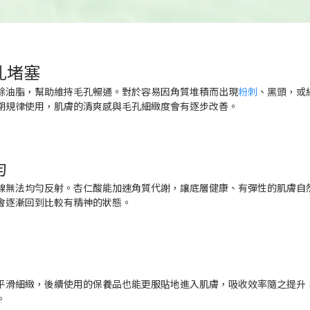
孔堵塞
餘油脂，幫助維持毛孔暢通。對於容易因角質堆積而出現
粉刺
、黑頭，或
期規律使用，肌膚的清爽感與毛孔細緻度會有逐步改善。
均
線無法均勻反射。杏仁酸能加速角質代謝，讓底層健康、有彈性的肌膚自
會逐漸回到比較有精神的狀態。
平滑細緻，後續使用的保養品也能更服貼地進入肌膚，吸收效率隨之提升
。