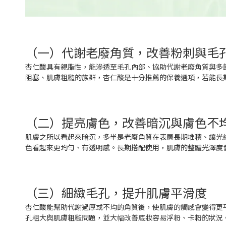
（一）代謝老廢角質，改善粉刺與毛
杏仁酸具有親脂性，能滲透至毛孔內部、協助代謝老廢角質與多
阻塞、肌膚粗糙的族群，杏仁酸是十分推薦的保養選項，若能長
（二）提亮膚色，改善暗沉與膚色不
肌膚之所以看起來暗沉，多半是老廢角質在表層長期堆積、讓光
色看起來更均勻、有透明感。長期搭配使用，肌膚的整體光澤度
（三）細緻毛孔，提升肌膚平滑度
杏仁酸能幫助代謝過厚或不均的角質後，使肌膚的觸感會變得更
孔粗大與肌膚粗糙問題，並大幅改善底妝容易浮粉、卡粉的狀況