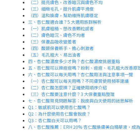
（二）提亮膚色，改善暗沉與膚色不均
（三）細緻毛孔，提升肌膚平滑度
（四）溫和煥膚，幫助維持肌膚穩定
三、杏仁酸適合誰？5 大適用族群解析
（一）肌膚粗糙、想改善顆粒感者
（二）膚色暗沉、膚色不均者
（三）保養品吸收變差者
（四）酸類保養新手、擔心刺激者
（五）毛孔粗大、易出油者
四、杏仁酸濃度多少才夠？杏仁酸濃度挑選重點
五、杏仁酸可以擦痘痘嗎？粉刺、痘痘、毛孔粗大改善原
六、杏仁酸可以每天用嗎？杏仁酸用法與注意事項一覽
（一）杏仁酸可以每天用嗎？不同膚質使用頻率建議
（二）杏仁酸怎麼擦？正確使用順序介紹
（三）杏仁酸要注意什麼？3 大保養重點整理
七、杏仁酸常見問題解答：脫皮與白天使用的迷思解析
Q1：敏感肌可以使用杏仁酸嗎？
Q2：為什麼使用杏仁酸會脫皮？
Q3：杏仁酸白天可以用嗎？
八、杏仁酸推薦：ERH 20% 杏仁酸煥膚美白精華液，