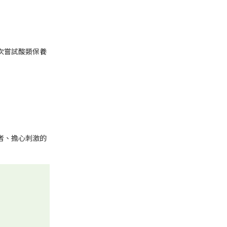
次嘗試酸類保養
者、擔心刺激的