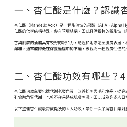
一、杏仁酸是什麼？認識
杏仁酸（Mandelic Acid）是一種脂溶性的果酸（AHA，Alp
仁酸的化學結構特殊，帶有苯環結構，因此具備獨特的親脂性（
它與肌膚的油脂具有較好的親和力，能溫和地滲透至肌膚表層，
緩和，通常能降低在保養過程中的不適
，被視為一種親膚性佳的
二、杏仁酸功效有哪些？4
杏仁酸功效主要包括代謝老廢角質、改善粉刺與毛孔堵塞、提亮
孔協助角質代謝，也較不容易造成肌膚刺激，因此成為許多人日
以下整理杏仁酸最常被提及的 4 大功效，帶你一次了解杏仁酸對