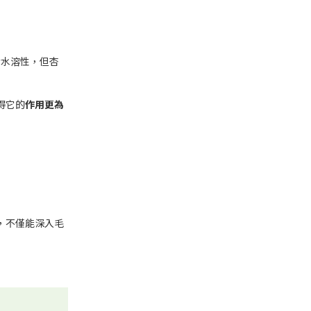
屬於水溶性，但杏
得它的
作用更為
，不僅能深入毛