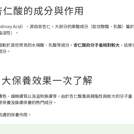
杏仁酸的成分與作用
ha Hydroxy Acid），源自苦杏仁。大部分的果酸成分（如甘醇酸、乳酸）
脂溶性）。
相較於其他常見的水楊酸、乳酸等成分，
杏仁酸的分子量相對較大
，這使
成分。
 大保養效果一次了解
膚色、細緻膚質以及溫和煥膚等。由於杏仁酸兼具親脂性與較大的分子量
常保養及煥膚保養的熱門成分。
肌膚的保養作用。