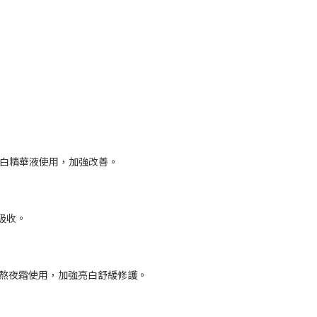
美白精華液使用，加強改善。
吸收。
烯熬夜霜使用，加強亮白舒緩修護。