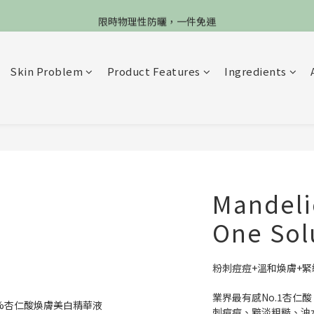
限4天，任選兩件88折，最高再贈$2800
限時物理性防曬，一件免運
加入會員立德$100購物金
Skin Problem
Product Features
Ingredients
限4天，任選兩件88折，最高再贈$2800
Mandelic
One Sol
粉刺痘痘+溫和煥膚+緊
業界最有感No.1杏仁
刺痘痘、黯淡粗糙、油