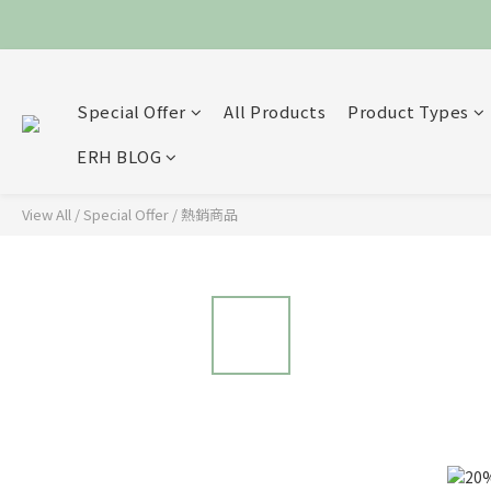
Special Offer
All Products
Product Types
ERH BLOG
View All
/
Special Offer
/
熱銷商品