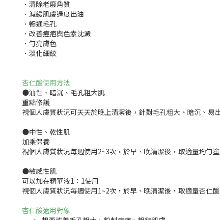
．清除老廢角質
．減緩肌膚過度出油
．暢通毛孔
．改善痘疤與色素沈澱
．勻亮膚色
．淡化細紋
杏仁酸使用方法
●油性、暗沉、毛孔粗大肌
重點修護
視個人膚質狀況可天天於晚上清潔後，針對毛孔粗大、暗沉、易出
●中性、乾性肌
加乘保養
視個人膚質狀況每週使用2~3次，於早、晚清潔後，取適量均勻
●敏感性肌
可以加在精華液1：1使用
視個人膚質狀況每週使用1~2次，於早、晚清潔後，取適量杏仁酸
杏仁酸適用對象