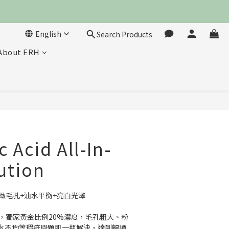
English
Search Products
About ERH
BUY NOW
 Acid All-In-
ution
緻毛孔+油水平衡+亮白光澤
酸，獨家黃金比例20%濃度，毛孔粗大、粉
水不均等瑕疵問題肌一瓶解決，達到暢通