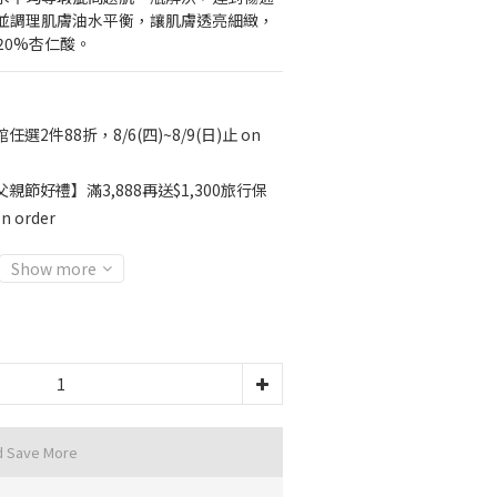
並調理肌膚油水平衡，讓肌膚透亮細緻，
20%杏仁酸。
任選2件88折，8/6(四)~8/9(日)止 on
親節好禮】滿3,888再送$1,300旅行保
 order
Show more
d Save More