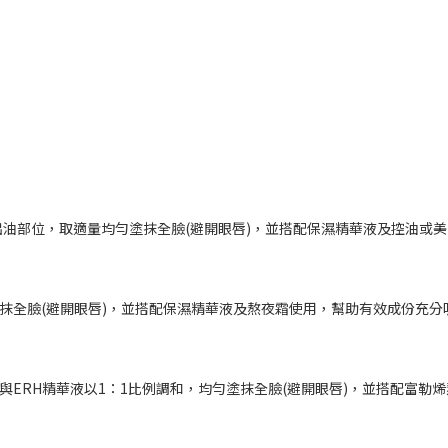
油部位，取適量均勻塗抹全臉(避開眼唇)，並搭配保濕精華液及控油或
塗抹全臉(避開眼唇)，並搭配保濕精華液及熬夜霜使用，幫助有效成份充分
與ERH精華液以1：1比例調和，均勻塗抹全臉(避開眼唇)，並搭配富勒