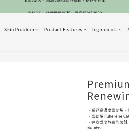
限8/8當天，滿2888送3款熬夜霜，錯過不再來
倒數3天，任選兩件88折，最高再贈$2800
限時物理性防曬，一件免運
Skin Problem
Product Features
Ingredients
限8/8當天，滿2888送3款熬夜霜，錯過不再來
Premium
Renewi
．業界高濃度富勒烯，
．富勒烯 Fulleren
．專為重度熬夜族設計
命C成份