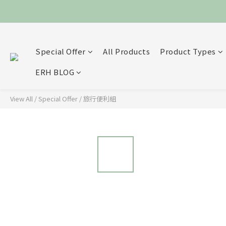
Special Offer
All Products
Product Types
ERH BLOG
View All
/
Special Offer
/
旅行便利組