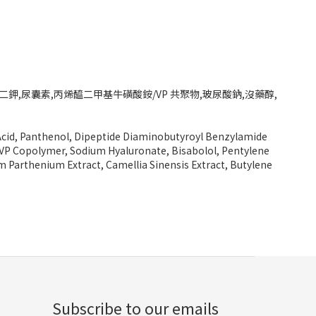
酸二鉀,尿囊素,丙烯醯二甲基牛磺酸銨/VP 共聚物,玻尿酸鈉,沒藥醇,
c Acid, Panthenol, Dipeptide Diaminobutyroyl Benzylamide
VP Copolymer, Sodium Hyaluronate, Bisabolol, Pentylene
um Parthenium Extract, Camellia Sinensis Extract, Butylene
Subscribe to our emails