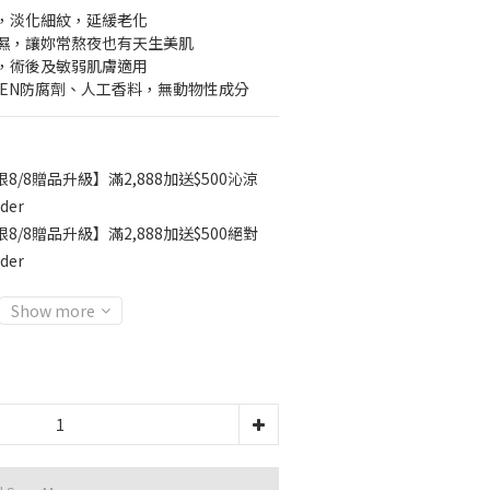
，淡化細紋，延緩老化
濕，讓妳常熬夜也有天生美肌
，術後及敏弱肌膚適用
BEN防腐劑、人工香料，無動物性成分
8/8贈品升級】滿2,888加送$500沁涼
der
8/8贈品升級】滿2,888加送$500絕對
der
Show more