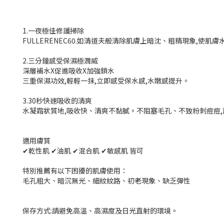
1.一夜極佳修護掃除
FULLERENEC60.如清道夫般清除肌膚上暗沈、粗精現象,使肌
2.三分鐘感受保濕極潤威
深層補水X促進吸收X加強鎖水
三重保濕功效,輕輕一抹,立即感受保水感,水嫩感提升。
3.30秒快速吸收的清爽
水凝霜狀質地,吸收快、清爽不黏膩。不阻塞毛孔、不致粉刺痘痘,
適用膚質
✔乾性肌 ✔油肌 ✔混合肌 ✔敏感肌 皆可
特別推薦有以下困擾的肌膚使用：
毛孔粗大、暗沉無光、細紋紋路、初老現象、缺乏彈性
保存方式:請避免高溫、高濕度及日光直射的環境。