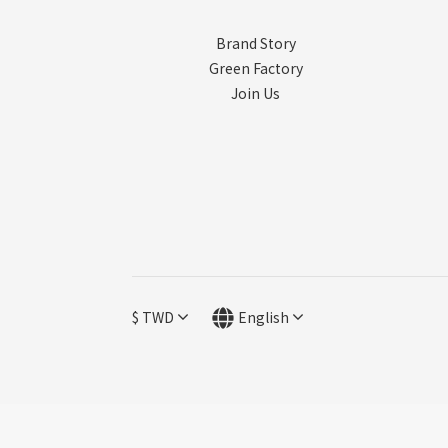
Brand Story
Green Factory
Join Us
$
TWD
English