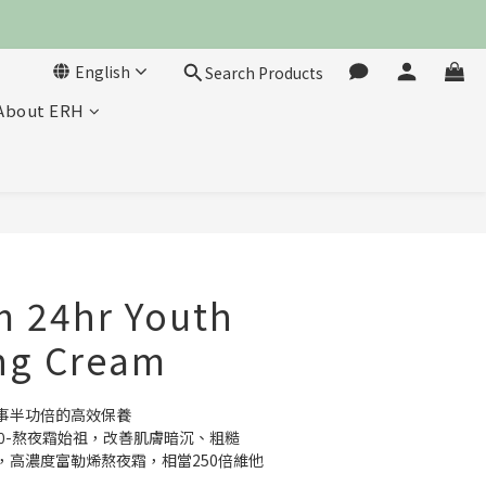
English
Search Products
About ERH
BUY NOW
 24hr Youth
ng Cream
事半功倍的高效保養
e C60-熬夜霜始祖，改善肌膚暗沉、粗糙
，高濃度富勒烯熬夜霜，相當250倍維他