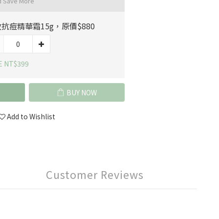
d Save More
抗痘精華霜15g，原價$880
E NT$399
BUY NOW
Add to Wishlist
Customer Reviews