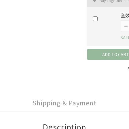
Buy Together an
全效
SAL
ADD TO CART
Shipping & Payment
Description