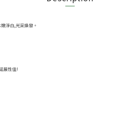
膚水嫩淨白,光采煥發。
延展性佳!