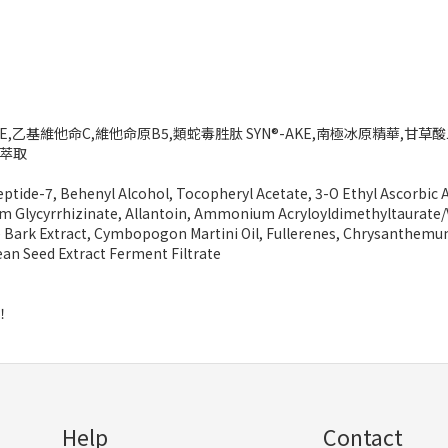
,乙基維他命C,維他命原B5,類蛇毒胜肽 SYN®-AKE,南極冰原精華,甘草
麴萃取
apeptide-7, Behenyl Alcohol, Tocopheryl Acetate, 3-O Ethyl Ascorbi
m Glycyrrhizinate, Allantoin, Ammonium Acryloyldimethyltaurate/
low) Bark Extract, Cymbopogon Martini Oil, Fullerenes, Chrysanthem
ean Seed Extract Ferment Filtrate
！
Help
Contact