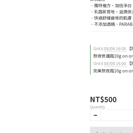
．獨特複方，加倍淨白
．乳霜狀質地，滋潤保
．快速舒緩疲倦的肌膚
．不添加酒精、PARA
Until
08/08 16:00
【限
熬夜修護霜10g on or
Until
08/08 16:00
【限
完美熬夜霜10g on or
NT$500
Quantity