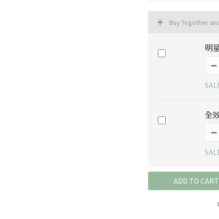
Buy Together an
明星
SAL
全效
SAL
ADD TO CART