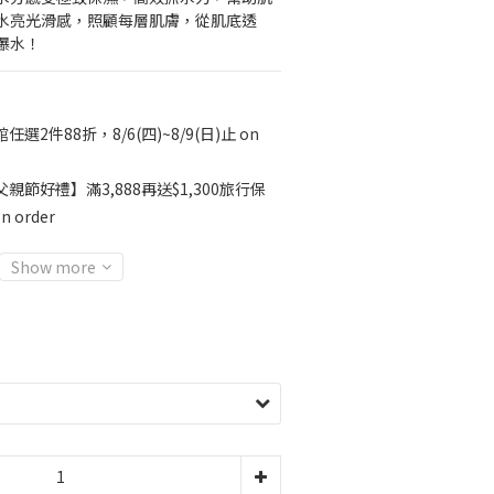
水亮光滑感，照顧每層肌膚，從肌底透
爆水！
任選2件88折，8/6(四)~8/9(日)止 on
親節好禮】滿3,888再送$1,300旅行保
 order
Show more