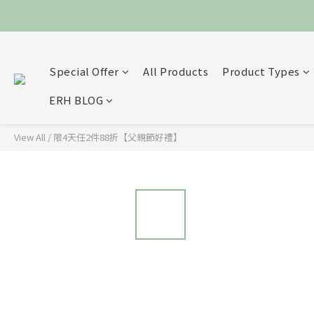
Special Offer
All Products
Product Types
ERH BLOG
View All
/
限4天任2件88折【父親節好禮】