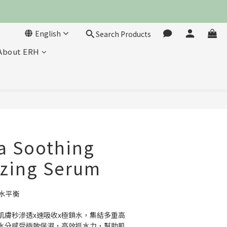
English
Search Products
About ERH
BUY NOW
a Soothing
izing Serum
水平衡
肌膚秒滲透x速吸收x極鎖水，集結多重高
水分感受極致保濕，高效抓水力，幫助肌