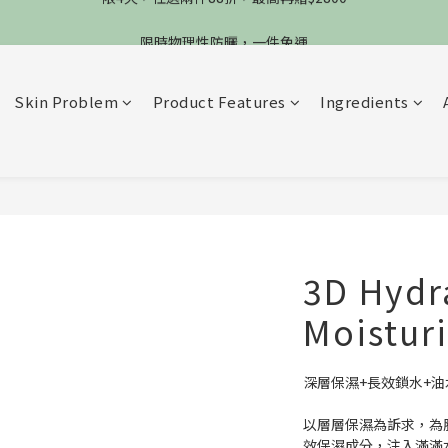
限4天，任選兩件88折，最高再贈$2800
限時物理性防曬，一件免運
加入會員立德$100購物金
Skin Problem
Product Features
Ingredients
限4天，任選兩件88折，最高再贈$2800
3D Hydr
Moistur
深層保濕+長效鎖水+油
以層層保濕為訴求，為
效保濕成分，注入滿滿