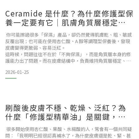
Ceramide 是什麼？為什麼修護型保
養一定要有它｜肌膚角質層穩定關
鍵一次懂
你可能擦過很多「保濕」產品，卻仍然覺得肌膚乾、粗、敏感
反覆出現；也可能在使用杏仁酸、A 醇等調理型保養後，發現
皮膚變得更脆弱、容易泛紅。
這時候，問題往往不在於「不夠保濕」，而是角質層本身的修
護能力出了問題。而在皮膚結構中，負責維持角質層穩定、抵
禦外在刺激的關鍵角色之一，就是 Ceramide（神經醯胺）。
2026-01-25
本篇文章將從皮膚結構出發，說明 Ceramide 是什麼、它在角
質層中的真實角色、神經醯胺功效為何，以及為什麼在修護型
保養中，Ceramide 比單純補水來得重要。本文目錄Ceramide
刷酸後皮膚不穩、乾燥、泛紅？為
什麼「修護型精華油」是關鍵，而
不是一直補水
很多開始使用杏仁酸、果酸、水楊酸的人，常會有一個共同疑
問：「我明明已經很認真補水了，為什麼皮膚還是乾、緊、甚