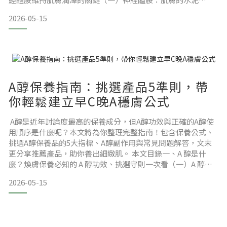
（二）常見的神經醯胺種類（三）什麼是類神經醯胺？二、賽
2026-05-15
洛美／神經醯胺功效有哪些？神經醯胺的 4 大作用一次看神經
醯胺作用 1：鎖住水分神經醯胺作用 2：穩定屏障功能神經醯胺
作用 3：增強環境抵抗力神經醯胺作用 4：維持肌膚潤澤三、
A醇保養指南：挑選產品5準則，帶
你輕鬆建立早C晚A穩膚公式
A醇是近年討論度最高的保養成分，但A醇功效與正確的A醇使
用順序是什麼呢？本文將為你整理完整指南！包含保養公式、
挑選A醇保養品的5大指標、A醇副作用與常見問題解答，文末
更分享推薦產品，助你養出細緻肌。 本文目錄一、A 醇是什
麼？煥膚保養必知的 A 醇功效、挑選守則一次看（一）A 醇是
什麼？一次掌握 3 大 A 醇功效（二）低、中、高 A 醇濃度＋適
2026-05-15
用族群介紹二、A 醇使用順序：建立「早 C 晚 A」保養公式
（一）早 C 晚 A 的黃金保養邏輯（二）A 醇保養 3 步驟三、A 醇
副作用有哪些？快速