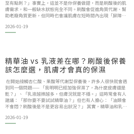
至有點刺？」事實上，這並不是你保養做錯，而是刷酸後的肌
膚需求，和一般缺水狀態完全不同。刷酸會促進角質代謝、幫
助老廢角質更新，但同時也會讓肌膚在短時間內出現「屏障暫
時變薄」的狀態。這時候如果只是一味補水，卻沒有做好修護
2026-01-19
與鎖水，反而更容易讓水分快速蒸發，導致乾燥、泛紅、反覆
不穩。也因此越來越多皮膚科醫師與保養專家都會提醒：刷酸
後，修護比補水更重要。 本文目錄為什麼刷酸後，皮膚特別容
易乾燥與不
精華油 vs 乳液差在哪？刷酸後保養
該怎麼選，肌膚才會真的保濕
在開始接觸杏仁酸、果酸等代謝型保養後，許多人很快就會遇
到同一個問題—— 「我明明已經加強保濕了，為什麼皮膚還是
乾？」、「乳液越擦越多，但膚況就是不穩。」這時常會有人
建議：「那你要不要試試精華油？」但也有人擔心：「油類會
不會悶？刷酸後是不是更容易出狀況？」 其實，精華油和乳液
的差別，真的不只是質地不同。這篇文章會從皮膚結構、刷酸
2026-01-19
後常見變化，以及保養實務角度，帶你釐清「精華油 vs 乳液」
的真正差異，幫助你在刷酸後做出更適合的選擇，讓膚況穩定
下來。 本文目錄為什麼刷酸後，保濕選擇會變得特別重要？乳