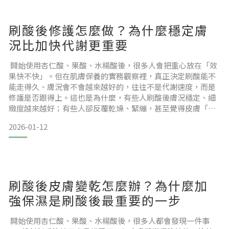
刷酸後修護怎麼做？為什麼穩定膚
況比加快代謝更重要
開始使用杏仁酸、果酸、水楊酸後，很多人會把重心放在「效
果快不快」。但在肌膚保養的實務觀察裡，真正決定刷酸能不
能走得久、膚況會不會越來越好的，往往不是代謝速度，而是
修護是否跟得上。這也是為什麼，有些人刷酸後膚況穩定、細
緻度越來越好；有些人卻反覆乾燥、緊繃，甚至覺得皮膚「一
直不夠穩」。這篇文章會用更好懂的方式，帶你釐清刷酸後修
2026-01-12
護的關鍵步驟，以及精華油在刷酸期扮演的角色。本文目錄為
什麼刷酸後容易進入「不穩定期」？刷酸後只補水常常不夠的
原因刷酸後修護，修的是什麼？為什麼刷酸後更適合「修護型
精華油」？刷
刷酸後皮膚變乾怎麼辦？為什麼加
強保濕是刷酸後最重要的一步
開始使用杏仁酸、果酸、水楊酸後，很多人都會發現一件事