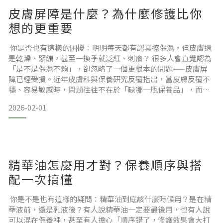
皮膚屏障是什麼？為什麼修護比你
想的更重要
你是否也有這樣的困擾：明明每天都有認真擦保濕，但皮膚還
是乾燥、緊繃，甚至一換季就泛紅、刺癢？ 很多人會直覺認為
「是不是保濕不夠」，卻忽略了一個更根本的問題——皮膚屏
障已經受損。近年皮膚科與保養研究反覆指出，當皮膚反覆不
穩、容易敏感時，問題往往不在於「缺哪一瓶保養品」，而是
角質層結構失衡，導致屏障功能下降。 這也是為什麼「屏障修
2026-02-01
護」會被視為近年保養趨勢中最核心的一環。本文目錄皮膚屏
障是什麼？其實就是你的第一道防線為什麼皮膚容易敏感？問
題往往不是天生，而是累積而來屏障受損時，皮膚會出現哪些
警訊？
精華油怎麼用才對？保養順序與搭
配一次搞懂
你是不是也有這樣的疑問：精華油到底該什麼時候用？是在精
華液前，還是乳液後？有人說精華油一定要最後用，也有人說
可以混在保養裡，甚至有人擔心「順序錯了，修護效果會大打