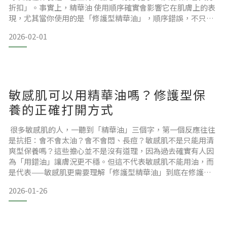
折扣」。事實上，精華油 使用順序確實會影響它在肌膚上的表
現，尤其當你使用的是「修護型精華油」，順序錯誤，不只可
能影響吸收，還可能讓原本想改善的乾燥、不穩定膚況變得更
2026-02-01
明顯。這篇文章會從皮膚結構、保養品質地邏輯與實際使用經
驗出發，帶你一次搞懂：精華油在保養第幾步最合適、精華油
怎麼用才不會黏不會悶、以及不同膚質在保養順序上的微調方
式。你也會
敏感肌可以用精華油嗎？修護型保
養的正確打開方式
很多敏感肌的人，一聽到「精華油」三個字，第一個反應往往
是抗拒：會不會太油？會不會悶、長痘？敏感肌不是只能用清
爽型保養嗎？這些擔心並不是沒有道理，因為過去確實有人因
為「用錯油」讓膚況更不穩。但這不代表敏感肌不能用油，而
是代表——敏感肌更需要理解「修護型精華油」到底在修護什
麼、什麼時候該用、怎麼用才不造成負擔。如果你正處在換季
2026-01-26
乾燥、反覆泛紅、上妝卡粉，或使用杏仁酸、A 醇等調理型保
養後覺得肌膚更脆弱，往往問題不在「不夠保濕」，而是皮膚
屏障正在拉警報。這時候，敏感肌 修護油與修護型精華的思
維，反而更