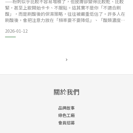
——粉刺似乎比較不容易堆積了，但皮膚卻變得比較乾、比較
緊，甚至上妝開始卡卡、不服貼。這其實不是你「不適合刷
酸」，而是刷酸後的保濕策略，往往被嚴重低估了。許多人在
刷酸後，會把注意力放在「頻率要不要降低」、「酸類濃度會
不會太高」，卻忽略了一個更關鍵的問題： 當角質代謝被加
2026-01-12
速，肌膚對「修護與鎖水」的需求，其實同步被放大。如果你
最近也出現刷酸後乾燥、繃緊、膚觸不穩定的狀況，這篇文章
會帶你從肌膚結構的角度，重新理解刷酸後真正該做的保養重
點。本文目錄為什
關於我們
品牌故事
綠色工廠
會員招募