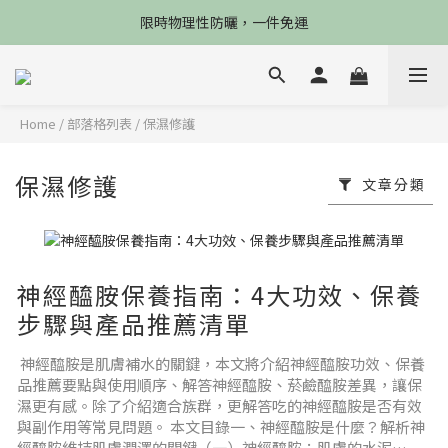
限4天，任選兩件88折，最高再贈$2800
限時物理性防曬，一件免運
加入會員立德$100購物金
限4天，任選兩件88折，最高再贈$2800
Home
/
部落格列表
/
保濕修護
保濕修護
文章分類
神經醯胺保養指南：4大功效、保養
步驟與產品推薦清單
神經醯胺是肌膚補水的關鍵，本文將介紹神經醯胺功效、保養
品推薦要點與使用順序、解答神經醯胺、菸鹼醯胺差異，讓保
濕更有感。除了介紹適合族群，更解答吃的神經醯胺是否有效
與副作用等常見問題。 本文目錄一、神經醯胺是什麼？解析神
經醯胺維持肌膚潤澤的關鍵（一）神經醯胺：肌膚的水泥