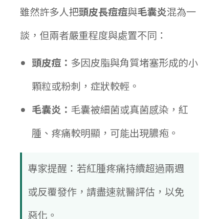
雖然許多人把
頭皮長痘痘
與
毛囊炎
混為一
談，但兩者嚴重程度與處置不同：
頭皮痘：
多因皮脂與角質堵塞形成的小
顆粒或粉刺，症狀較輕。
毛囊炎：
毛囊被細菌或真菌感染，紅
腫、疼痛較明顯，可能出現膿疱。
專家提醒：若紅腫疼痛持續超過兩週
或反覆發作，請盡速就醫評估，以免
惡化。