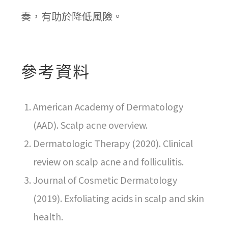
奏，有助於降低風險。
參考資料
American Academy of Dermatology
(AAD). Scalp acne overview.
Dermatologic Therapy (2020). Clinical
review on scalp acne and folliculitis.
Journal of Cosmetic Dermatology
(2019). Exfoliating acids in scalp and skin
health.