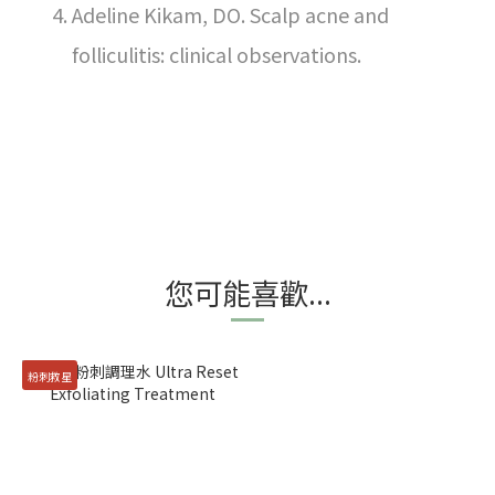
Adeline Kikam, DO. Scalp acne and
folliculitis: clinical observations.
您可能喜歡...
粉刺救星