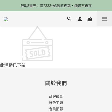
限8/8當天，滿2888送3款熬夜霜，錯過不再來
限8/8當天，滿2888送3款熬夜霜，錯過不再來
倒數3天，任選兩件88折，最高再贈$2800
限時物理性防曬，一件免運
限8/8當天，滿2888送3款熬夜霜，錯過不再來
此活動已下架
關於我們
品牌故事
綠色工廠
會員招募