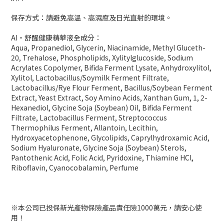
保存方式：請避免高溫、高濕度及日光直射的環境。
AI‧舒醒健康精華液全成分：
Aqua, Propanediol, Glycerin, Niacinamide, Methyl Gluceth-
20, Trehalose, Phospholipids, Xylitylglucoside, Sodium
Acrylates Copolymer, Bifida Ferment Lysate, Anhydroxylitol,
Xylitol, Lactobacillus/Soymilk Ferment Filtrate,
Lactobacillus/Rye Flour Ferment, Bacillus/Soybean Ferment
Extract, Yeast Extract, Soy Amino Acids, Xanthan Gum, 1, 2-
Hexanediol, Glycine Soja (Soybean) Oil, Bifida Ferment
Filtrate, Lactobacillus Ferment, Streptococcus
Thermophilus Ferment, Allantoin, Lecithin,
Hydroxyacetophenone, Glycolipids, Caprylhydroxamic Acid,
Sodium Hyaluronate, Glycine Soja (Soybean) Sterols,
Pantothenic Acid, Folic Acid, Pyridoxine, Thiamine HCl,
Riboflavin, Cyanocobalamin, Perfume
※本公司已投保新光產物保險產品責任險1000萬元，請安心使
用！