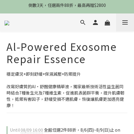
限8/8當天，滿2888送3款熬夜霜，錯過不再來
限時物理性防曬，一件免運
限8/8當天，滿2888送3款熬夜霜，錯過不再來
Al-Powered Exosome
Repair Essence
穩定膚況+即刻舒緩+保濕減壓+防禦提升
改寫好膚質的AI‧舒醒健康精華液，獨家最新技術活性益生菌同
時結合7種後生元及7種維生素，促進肌表菌群平衡，提升肌膚韌
性，抵禦有害因子，舒緩受損不適肌膚，恢復讓肌膚更加透亮健
康！
Until
08/09 16:00
全館任選2件88折，8/6(四)~8/9(日)止 on