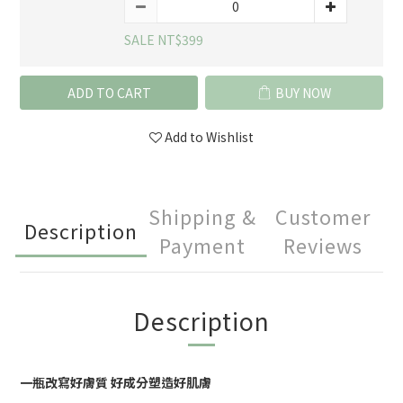
SALE NT$399
ADD TO CART
BUY NOW
Add to Wishlist
Shipping &
Customer
Description
Payment
Reviews
Description
一瓶改寫好膚質 好成分塑造好肌膚