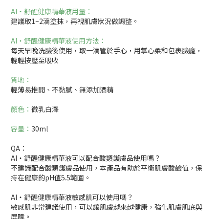
AI‧舒醒健康精華液用量：
建議取1~2滴塗抹，再視肌膚狀況做調整。
AI‧舒醒健康精華液使用方法：
每天早晚洗臉後使用，取一滴管於手心，用掌心柔和包裹臉龐，
輕輕按壓至吸收
質地：
輕薄易推開、不黏膩、無添加酒精
顏色：
微乳白澤
容量：
30ml
QA：
AI‧舒醒健康精華液可以配合酸類護膚品使用嗎？
不建議配合酸類護膚品使用，本產品有助於平衡肌膚酸鹼值，保
持在健康的pH值5.5範圍。
AI‧舒醒健康精華液敏感肌可以使用嗎？
敏感肌非常建議使用，可以讓肌膚越來越健康，強化肌膚肌底與
屏障。