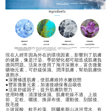
現在人經常因為外在的環境因素，影響到了肌膚
的健康，像是汙染、季節變化都可能造成肌膚負
擔與問題。活泉水使用了海洋深層水，富含微量
礦物元素，可舒緩保濕、潤澤肌膚，幫助肌膚快
速飽水。
●深層修護肌膚，使肌膚維持水嫩狀態
●豐富微量元素，加速後續保養品吸收
●活泉舒緩因子，提升肌膚防禦力
使用時機：清潔後保濕、肌膚乾燥不適、上妝
前、定粧、曬後、換尿布後、運動後、刮鬍後、
脫毛後
※玻尿酸、軟毛松藻、阿爾卑斯山冰河雪水、有