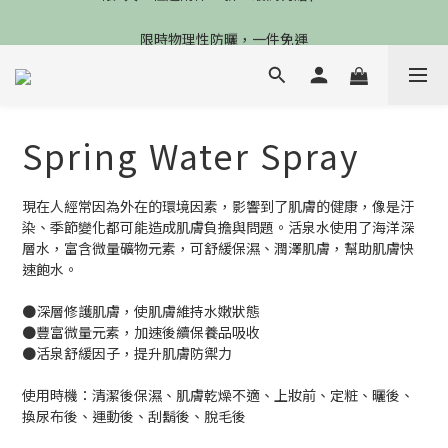
限4天，任選兩件88折，最高再贈$2800
限時物理性防曬，一件免運
加入會員立德$100購物金
限4天，任選兩件88折，最高再贈$2800
Spring Water Spray
現在人經常因為外在的環境因素，影響到了肌膚的健康，像是汙
染、季節變化都可能造成肌膚負擔與問題。活泉水使用了海洋深
層水，富含微量礦物元素，可舒緩保濕、潤澤肌膚，幫助肌膚快
速飽水。
●深層修護肌膚，使肌膚維持水嫩狀態
●豐富微量元素，加速後續保養品吸收
●活泉舒緩因子，提升肌膚防禦力
使用時機：清潔後保濕、肌膚乾燥不適、上妝前、定粧、曬後、
換尿布後、運動後、刮鬍後、脫毛後