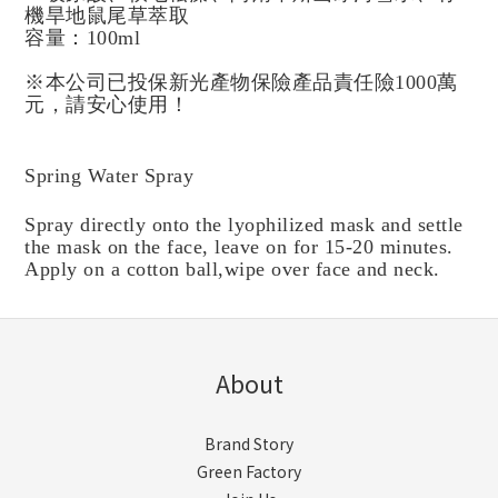
機旱地鼠尾草萃取
容量：100ml
※本公司已投保新光產物保險產品責任險1000萬
元，請安心使用！
Spring Water Spray
Spray directly onto the lyophilized mask and settle
the mask on the face, leave on for 15-20 minutes.
Apply on a cotton ball,wipe over face and neck.
About
Brand Story
Green Factory