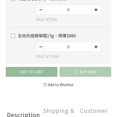
SALE NT$59
全效抗痘精華霜15g，原價$880
SALE NT$399
ADD TO CART
BUY NOW
Add to Wishlist
Shipping &
Customer
Description