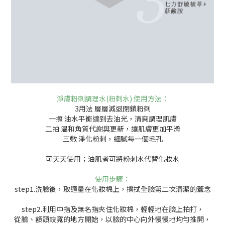
淨膚粉刺調理水
(粉刺水)
使用方法：
3用法 層層減退閉鎖粉刺
一擦 油水平衡達到去油光，清爽調理肌膚
二拍 溫和角質代謝與更新，讓肌膚更加平滑
三敷 淨化粉刺，細膩每一個毛孔
可天天使用；油肌者可將粉刺水代替化妝水
使用步驟：
step1.洗臉後，取適量在化妝棉上，擦拭全臉第二次清潔的蓋念
step2.利用中指及無名指夾住化妝棉，輕輕地在臉上拍打，
從臉、額頭較寬的地方開始，以臉的中心向外慢慢地均勻推開，