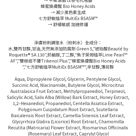
蜂蜜煥膚酸 Bio Honey Acids
→ 減少黑色素生成
七方舒敏植萃 MultiEx BSASM™
→ 舒緩敏感 加速修護
淨膚粉刺調理水（粉刺水）全成分：
水,雙丙甘醇,甘油,天然無添加防腐劑 Green 5,"琥珀酸Beauté by
Roquette® SA 130",菸鹼胺,丁二醇,"魚子萊姆植萃Lime Pearl™
AF","雙樹痘不擾Trikenol Plus","蜂蜜煥膚酸Bio Honey Acids
","七方舒敏植萃MultiEx BSASM™",辛甘醇,薄荷醇
Aqua, Dipropylene Glycol, Glycerin, Pentylene Glycol,
Succinic Acid, Niacinamide, Butylene Glycol, Microcitrus
Australasica Fruit Extract, Methylpropanediol, Terpineol,
Salicylic Acid, Salix Alba (Willow) Bark Extract, Honey Extract,
1,2-Hexanediol, Propanediol, Centella Asiatica Extract,
Polygonum Cuspidatum Root Extract, Scutellaria
Baicalensis Root Extract, Camellia Sinensis Leaf Extract,
Glycyrrhiza Glabra (Licorice) Root Extract, Chamomilla
Recutita (Matricaria) Flower Extract, Rosmarinus Officinalis
(Rosemary) Leaf Extract, Caprylyl Glycol