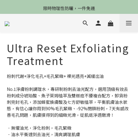
限4天，任選兩件88折，最高再贈$2800
限時物理性防曬，一件免運
加入會員立德$100購物金
限4天，任選兩件88折，最高再贈$2800
Ultra Reset Exfoliating
Treatment
粉刺代謝+淨化毛孔+毛孔緊緻+ 裸光透亮+減緩出油
No.1淨膚粉刺調理水，專研制粉刺去油光配方，選用頂級有效去
粉刺成分琥珀酸、魚子萊姆植萃及雙樹痘不擾複合配方，卸貨粉
刺完封毛孔，添加蜂蜜煥膚酸及七方舒敏植萃，平衡肌膚油水狀
態，有信心讓你用到90%毛孔緊緻、-92%閉鎖粉刺，7天有感改
善毛孔問題，肌膚摸得到的細緻光滑，從肌底淨透嫩滑！
．無懼油光，淨化粉刺，毛孔緊緻
．油水平衡達到去油光，清爽調理肌膚