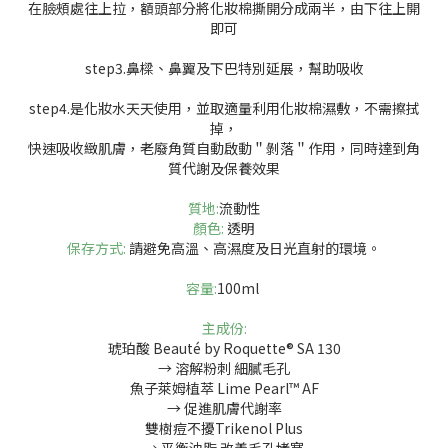
在臉頰處往上拉，額頭部分將化妝棉撕開分成兩半，由下往上開
即可
step3.鼻樑、鼻翼及下巴特別延展，幫助吸收
step4.是化妝水天天使用，並取適量利用化妝棉濕敷，不需擦拭
掉，
快速吸收緻肌膚，老廢角質自動啟動＂剝落＂作用，同時達到角
質代謝及保養效果
質地:
流動性
顏色:
透明
保存方式:
請避免高溫、高濕度及日光直射的環境。
容量:
100ml
主成份:
琥珀酸 Beauté by Roquette® SA 130
→ 溶解粉刺 細膩毛孔
魚子萊姆植萃 Lime Pearl™ AF
→ 促進肌膚代謝率
雙樹痘不擾Trikenol Plus
→ 平衡油脂 改善毛孔堵塞