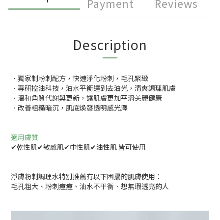
Payment
Reviews
Description
．獨家制粉刺配方，快速淨化粉刺，毛孔緊緻
．專研控油科技，油水平衡達到去油光，清爽調理肌膚
．溫和角質代謝與更新，讓肌膚更加平滑美麗健康
．改善粗糙暗沉，肌底煥發透明感光澤
適用膚質
✔乾性肌✔敏感肌✔中性肌✔油性肌 皆可使用
淨膚粉刺調理水特別推薦有以下困擾的肌膚使用：
毛孔粗大、粉刺痘痘、油水不平衡、想無瑕透亮的人