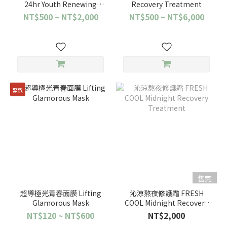
24hr Youth Renewing
Recovery Treatment
Cream
NT$500 ~ NT$2,000
NT$500 ~ NT$6,000
緊緻
售完
超導極光青春面膜 Lifting
沁涼熬夜修護霜 FRESH
Glamorous Mask
COOL Midnight Recovery
Treatment
NT$120 ~ NT$600
NT$2,000