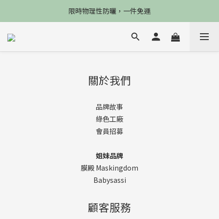
限4天，任選兩件88折，最高再贈$2800
限時物理性防曬，一件免運
加入會員立德$100購物金
限4天，任選兩件88折，最高再贈$2800
關於我們
品牌故事
綠色工廠
會員招募
姐妹品牌
膜殿 Maskingdom
Babysassi
顧客服務