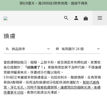
限8/8當天，滿2888送3款熬夜霜，錯過不再來
限8/8當天，滿2888送3款熬夜霜，錯過不再來
倒數3天，任選兩件88折，最高再贈$2800
限時物理性防曬，一件免運
限8/8當天，滿2888送3款熬夜霜，錯過不再來
煥膚
商品排序
每頁顯示 24 個
當肌膚開始暗沉、粗糙、上妝卡粉，甚至摸起來有顆粒感，其實就
是在提醒你：
「該煥膚了！」
老廢角質如果不及時代謝，不僅讓膚
質顯得蠟黃無光，保養成分也難以吸收。
ERH因艾希嚴選多款煥膚產品，包括粉刺水、酸類精華、去角質精
華與A醇精華，採用溫和煥膚成分搭配保濕修護配方，
幫助代謝角
質、淨化毛孔，同時不傷害肌膚屏障。讓膚質回到細緻光滑，後續
保養事半功倍
，素顏也能透出光澤感。