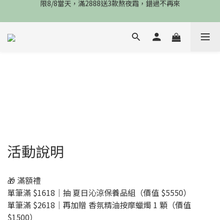
限8/8當天，滿2888送3款熬夜霜，錯過不再來
倒數3天，任選兩件88折，最高再贈$2800
限時物理性防曬，一件免運
限8/8當天，滿2888送3款熬夜霜，錯過不再來
活動說明
🎁 滿額禮
單筆滿 $1618｜抽 夏日沁涼保養品組（價值 $5550）
單筆滿 $2618｜再加贈 香氛精油按摩蠟燭 1 顆（價值
$1500）