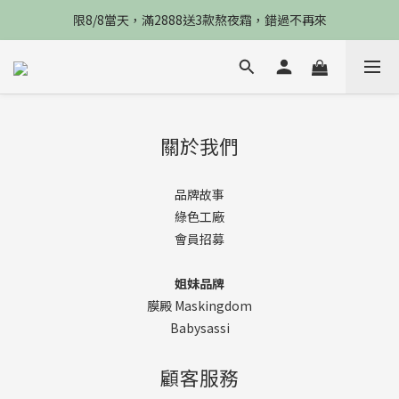
限8/8當天，滿2888送3款熬夜霜，錯過不再來
限8/8當天，滿2888送3款熬夜霜，錯過不再來
倒數3天，任選兩件88折，最高再贈$2800
限時物理性防曬，一件免運
限8/8當天，滿2888送3款熬夜霜，錯過不再來
關於我們
品牌故事
綠色工廠
會員招募
姐妹品牌
膜殿 Maskingdom
Babysassi
顧客服務