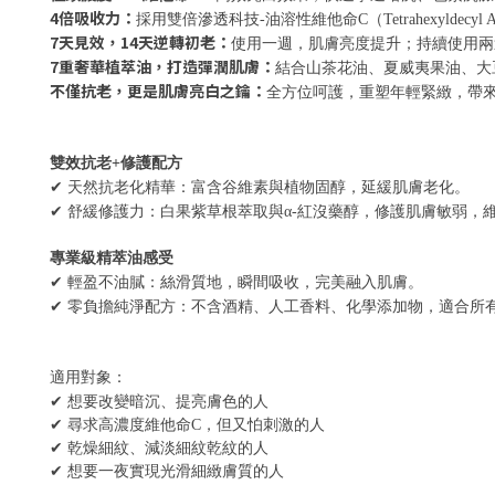
4倍吸收力：
採用雙倍滲透科技-油溶性維他命C（Tetrahexyld
7天見效，14天逆轉初老：
使用一週，肌膚亮度提升；持續使用兩
7重奢華植萃油，打造彈潤肌膚：
結合山茶花油、夏威夷果油、大
不僅抗老，更是肌膚亮白之鑰：
全方位呵護，重塑年輕緊緻，帶
雙效抗老+修護配方
✔
天然抗老化精華：富含谷維素與植物固醇，延緩肌膚老化。
✔
舒緩修護力：白果紫草根萃取與α-紅沒藥醇，修護肌膚敏弱，
專業級
精萃
油感受
✔
輕盈不油膩：絲滑質地，瞬間吸收，完美融入肌膚。
✔
零負擔純淨配方：不含酒精、人工香料、化學添加物，適合所
適用對象：
✔ 想要改變暗沉、提亮膚色的人
✔ 尋求高濃度維他命C，但又怕刺激的人
✔ 乾燥細紋、減淡細紋乾紋的人
✔ 想要一夜實現光滑細緻膚質的人