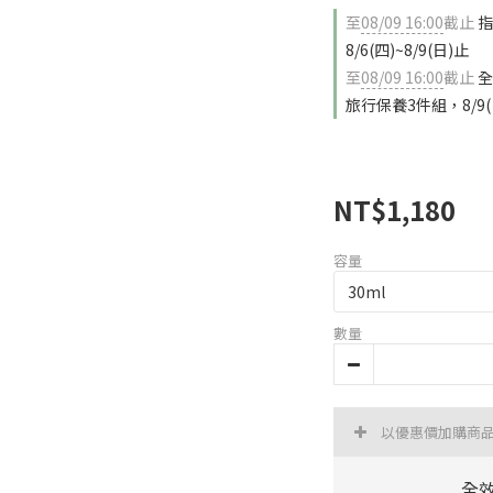
至
08/09 16:00
截止
指
8/6(四)~8/9(日)止
至
08/09 16:00
截止
全
旅行保養3件組，8/9(
NT$1,180
容量
數量
以優惠價加購商
全效