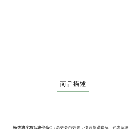
商品描述
極致濃度25%維他命C：
高效亮白效果，快速擊退暗沉、色素沉澱