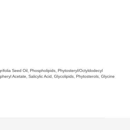
ifolia Seed Oil, Phospholipids, Phytosteryl/Octyldodecyl
ryl Acetate, Salicylic Acid, Glycolipids, Phytosterols, Glycine