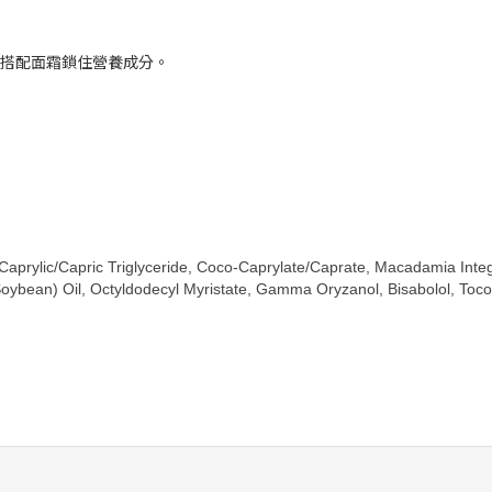
搭配面霜鎖住營養成分。
Caprylic/Capric Triglyceride, Coco-Caprylate/Caprate, Macadamia Integr
ybean) Oil, Octyldodecyl Myristate, Gamma Oryzanol, Bisabolol, Tocophe
！