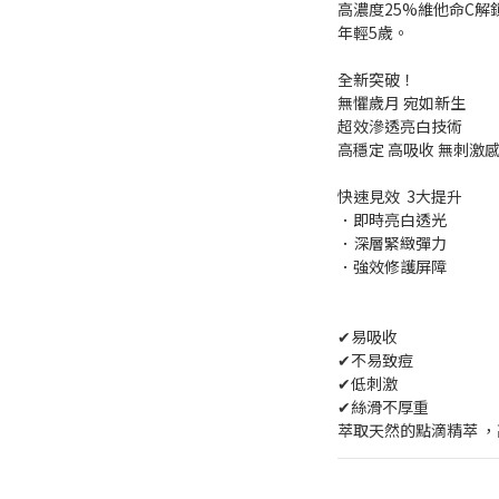
高濃度25%維他命C
年輕5歲。
全新突破！
無懼歲月 宛如新生 
超效滲透亮白技術
高穩定 高吸收 無刺激
快速見效  3大提升
．即時亮白透光
．深層緊緻彈力
．強效修護屏障
✔易吸收
✔不易致痘
✔低刺激
✔絲滑不厚重
萃取天然的點滴精萃 