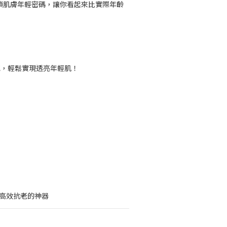
解鎖肌膚年輕密碼，讓你看起來比實際年齡
感，輕鬆實現透亮年輕肌！
，高效抗老的神器