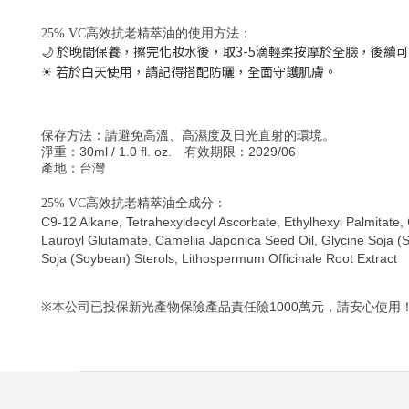
25% VC高效抗老精萃油的使用方法：
於晚間保養，擦完化妝水後，取
3-5
滴輕柔按摩於全臉，後續可
🌙
若於白天使用，請記得搭配防曬，全面守護肌膚。
☀
保存方法：請避免高溫、高濕度及日光直射的環境。
30ml / 1.0 fl. oz.
2029/06
淨重：
有效期限：
產地：台灣
25% VC高效抗老精萃油全成分：
C9-12 Alkane, Tetrahexyldecyl Ascorbate, Ethylhexyl Palmitate, 
Lauroyl Glutamate, Camellia Japonica Seed Oil, Glycine Soja (So
Soja (Soybean) Sterols, Lithospermum Officinale Root Extract
※
1000
本公司已投保新光產物保險產品責任險
萬元，請安心使用