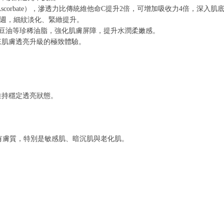
ecyl Ascorbate），滲透力比傳統維他命C提升2倍，可增加吸收力4倍，
週，細紋淡化、緊緻提升。
豆油等珍稀油脂，強化肌膚屏障，提升水潤柔嫩感。
來肌膚透亮升級的極致體驗。
維持穩定透亮狀態。
有膚質，特別是敏感肌、暗沉肌與老化肌。