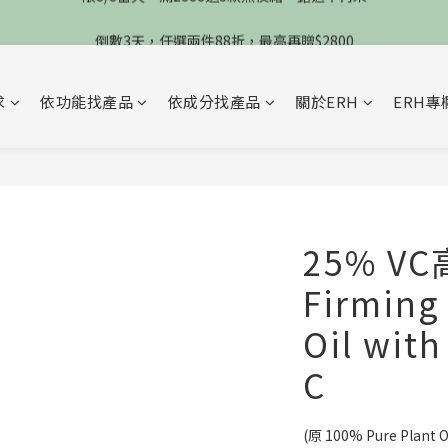
限8/8當天，滿2888送3款熬夜霜，錯過不再來
倒數3天，任選兩件88折，最高再贈$2800
限時物理性防曬，一件免運
求
依功能找產品
依成分找產品
關於ERH
ERH專
限8/8當天，滿2888送3款熬夜霜，錯過不再來
25% 
Firming
Oil wit
C
(原 100% Pure Plant Oi