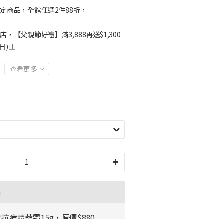
定商品，全館任選2件88折，
店，【父親節好禮】滿3,888再送$1,300
日)止
查看更多
品
抗痘精華霜15g，原價$880