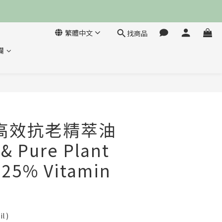
繁體中文
找商品
欄
立即購買
VC高效抗老精萃油
 & Pure Plant
h 25% Vitamin
l )